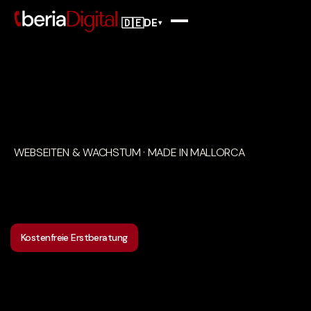
🇩🇪
DE
▾
WEBSEITEN & WACHSTUM · MADE IN MALLORCA
Kostenfreie Erstberatung